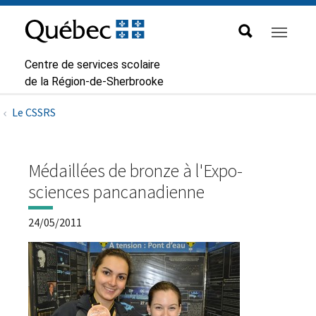
Aller à la navigation principale
Aller au contenu principal
Passer au pied de page
Passer
au
contenu
Centre de services scolaire
de la Région-de-Sherbrooke
Le CSSRS
Médaillées de bronze à l'Expo-
sciences pancanadienne
24/05/2011