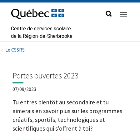
Aller à la navigation principale
Aller au contenu principal
Passer au pied de page
Passer
au
contenu
Centre de services scolaire
de la Région-de-Sherbrooke
Le CSSRS
Portes ouvertes 2023
07/09/2023
Tu entres bientôt au secondaire et tu
aimerais en savoir plus sur les programmes
créatifs, sportifs, technologiques et
scientifiques qui s'offrent à toi?