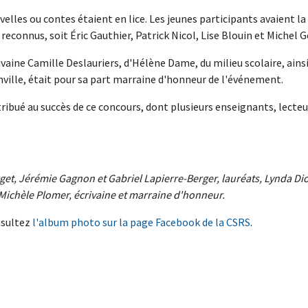
lles ou contes étaient en lice. Les jeunes participants avaient la 
econnus, soit Éric Gauthier, Patrick Nicol, Lise Blouin et Michel G
vaine Camille Deslauriers, d'Hélène Dame, du milieu scolaire, ainsi
nville, était pour sa part marraine d'honneur de l'événement.
ué au succès de ce concours, dont plusieurs enseignants, lecteurs 
rget, Jérémie Gagnon et Gabriel Lapierre-Berger, lauréats, Lynda Di
e Michèle Plomer, écrivaine et marraine d'honneur.
nsultez
l'album photo sur la page Facebook de la CSRS
.