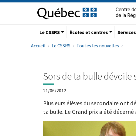
Aller à la navigation principale
Aller au contenu principal
Passer au pied de page
Passer
Centre de
au
de la Ré
contenu
Le CSSRS
Écoles et centres
Service
Accueil
Le CSSRS
Toutes les nouvelles
Sors de ta bulle dévoile
21/06/2012
Plusieurs élèves du secondaire ont dé
ta bulle. Le Grand prix a été décerné 