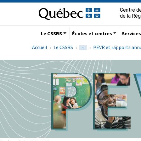
Aller à la navigation principale
Aller au contenu principal
Passer au pied de page
Passer
Centre de
au
de la Ré
contenu
Le CSSRS
Écoles et centres
Service
...
Accueil
Le CSSRS
PEVR et rapports ann