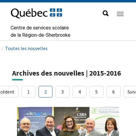
Aller à la navigation principale
Aller au contenu principal
Passer au pied de page
Passer
au
contenu
Centre de services scolaire
de la Région-de-Sherbrooke
Toutes les nouvelles
Archives des nouvelles | 2015-2016
écédent
1
2
3
4
5
6
Sui