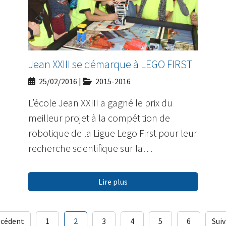
Jean XXIII se démarque à LEGO FIRST
25/02/2016
|
2015-2016
L’école Jean XXIII a gagné le prix du
meilleur projet à la compétition de
robotique de la Ligue Lego First pour leur
recherche scientifique sur la…
Lire plus
écédent
1
2
3
4
5
6
Sui