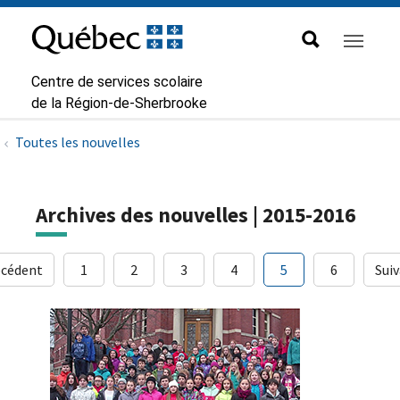
Aller à la navigation principale
Aller au contenu principal
Passer au pied de page
Passer
au
contenu
Centre de services scolaire
de la Région-de-Sherbrooke
Toutes les nouvelles
Archives des nouvelles | 2015-2016
écédent
1
2
3
4
5
6
Sui