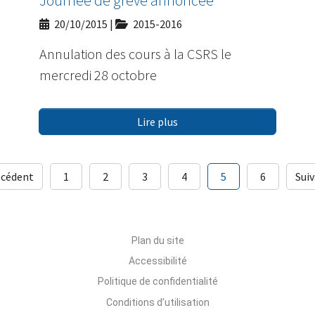
Journée de grève annoncée
20/10/2015
|
2015-2016
Annulation des cours à la CSRS le
mercredi 28 octobre
Lire plus
écédent
1
2
3
4
5
6
Sui
Plan du site
Accessibilité
Politique de confidentialité
Conditions d’utilisation