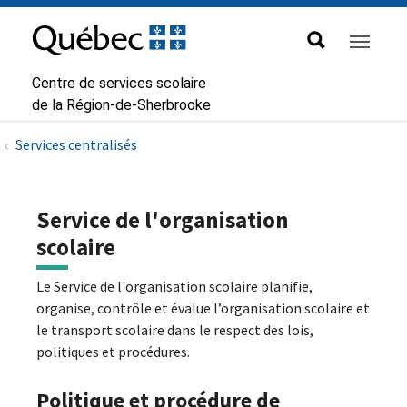
Aller à la navigation principale
Aller au contenu principal
Passer au pied de page
Passer
au
contenu
Centre de services scolaire
de la Région-de-Sherbrooke
Services centralisés
Service de l'organisation
scolaire
Le Service de l'organisation scolaire planifie,
organise, contrôle et évalue l’organisation scolaire et
le transport scolaire dans le respect des lois,
politiques et procédures.
Politique et procédure de