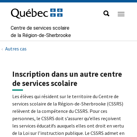
Aller à la navigation principale
Aller au contenu principal
Passer au pied de page
Passer
au
contenu
Centre de services scolaire
de la Région-de-Sherbrooke
Autres cas
Inscription dans un autre centre
de services scolaire
Les élèves qui résident sur le territoire du Centre de
services scolaire de la Région-de-Sherbrooke (CSSRS)
relèvent de la compétence du CSSRS. Pour ces
personnes, le CSSRS doit s’assurer qu’elles reçoivent
les services éducatifs auxquels elles ont droit en vertu
de la Loi sur l’instruction publique. Le CSSRS admet en