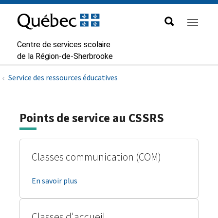
Aller à la navigation principale
Aller au contenu principal
Passer au pied de page
Passer
au
contenu
Centre de services scolaire
de la Région-de-Sherbrooke
Service des ressources éducatives
Points de service au CSSRS
Classes communication (COM)
En savoir plus
Classes d'accueil